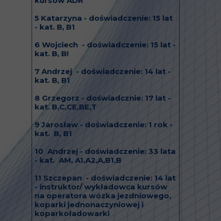
kursów ADR
5 Katarzyna - doświadczenie: 15 lat
- kat. B, B1
6 Wojciech - doświadczenie: 15 lat -
kat. B, B!
7 Andrzej - doświadczenie: 14 lat -
kat. B, B1
8 Grzegorz - doświadcznie: 17 lat -
kat. B,C,CE,BE,T
9 Jarosław - doświadczenie: 1 rok -
kat. B, B1
10 Andrzej - doświadczenie: 33 lata
- kat. AM, A1,A2,A,B1,B
11 Szczepan - doświadczenie: 14 lat
- instruktor/ wykładowca kursów
na operatora wózka jezdniowego,
koparki jednonaczyniowej i
koparkoładowarki