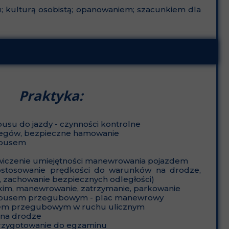
; kulturą osobistą; opanowaniem; szacunkiem dla
Praktyka:
usu do jazdy - czynności kontrolne
iegów, bezpieczne hamowanie
obusem
wiczenie umiejętności manewrowania pojazdem
ostosowanie prędkości do warunków na drodze,
 zachowanie bezpiecznych odległości)
kim, manewrowanie, zatrzymanie, parkowanie
busem przegubowym - plac manewrowy
sem przegubowym w ruchu ulicznym
 na drodze
rzygotowanie do egzaminu