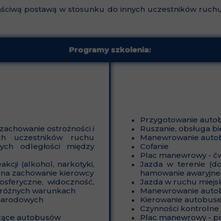
aściwą postawą w stosunku do innych uczestników ruchu
Programy szkolenia:
Przygotowanie autob
zachowanie ostrożności i
Ruszanie, obsługa b
ch uczestników ruchu
Manewrowanie aut
ych odległości między
Cofanie
Plac manewrowy - ć
kcji (alkohol, narkotyki,
Jazda w terenie (d
o na zachowanie kierowcy
hamowanie awaryjne,
sferyczne, widoczność,
Jazda w ruchu miejs
 różnych warunkach
Manewrowanie auto
ynarodowych
Kierowanie autobu
Czynności kontrolne
yczące autobusów
Plac manewrowy - p