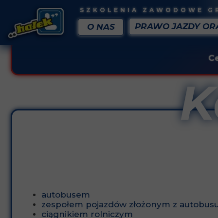
SZKOLENIA ZAWODO
PRAWO JAZDY OR
O NAS
C
K
autobusem
zespołem pojazdów złożonym z autobusu 
ciągnikiem rolniczym