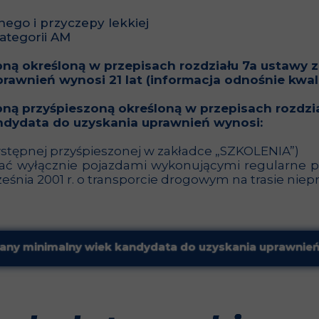
ego i przyczepy lekkiej
ategorii AM
pną
określoną w przepisach rozdziału 7a ustawy z 
uprawnień wynosi
21 lat
(informacja odnośnie kwali
pną przyśpieszoną
określoną w przepisach rozdział
ndydata do uzyskania uprawnień wynosi:
 wstępnej przyśpieszonej w zakładce „SZKOLENIA”)
wać wyłącznie pojazdami wykonującymi regularne 
śnia 2001 r. o transporcie drogowym na trasie niepr
y minimalny wiek kandydata do uzyskania uprawnień