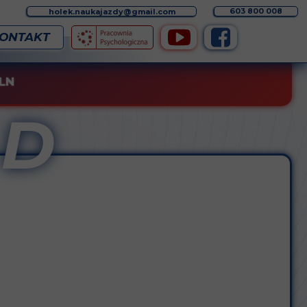
603 800 008
holek.naukajazdy@gmail.com
ONTAKT
PLN
 D